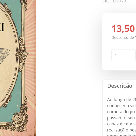
SKU:
LIV079
13,50
Desconto de
Descrição
Ao longo de 26
conhecer a vid
como a do prof
passam o seu 
capaz de dar se
realizaçã o 
nome nos livros