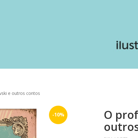
vski e outros contos
O prof
-
10
%
outro