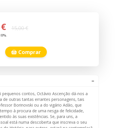
 €
15,00 €
10
%
.
Comprar
 pequenos contos, Octávio Ascenção dá-nos a
a de outras tantas errantes personagens, tais
essor Borinovski ou a do vigário Adão, que
tempo à procura de uma nesga de felicidade,
ntido às suas existências. Se, para uns, a
pessoal está numa descoberta que inscreva o seu
 de História, para outros, estará na contemplaçã