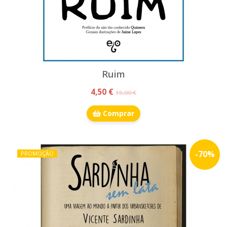
Ruim
4,50 €
15,00 €
Comprar
-
70
%
PROMOÇÃO