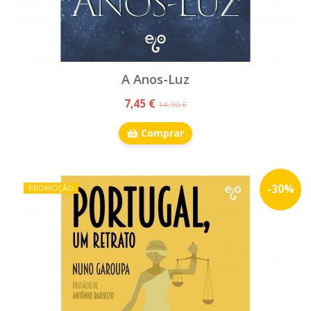
A Anos-Luz
7,45 €
14,90 €
Comprar
-
30
%
PROMOÇÃO