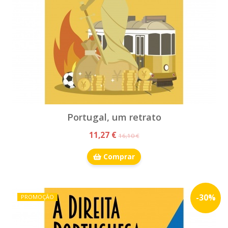
Portugal, um retrato
11,27 €
16,10 €
Comprar
-
30
%
PROMOÇÃO