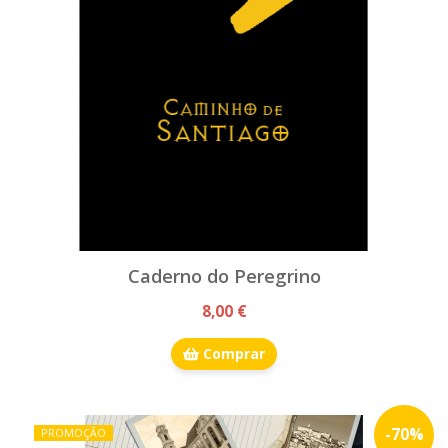
Caderno do Peregrino
8,00 €
Comprar
-
70
%
PROMOÇÃO