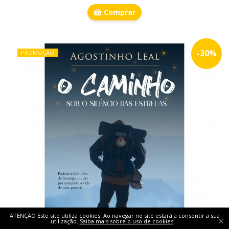
Comprar
-
30
%
PROMOÇÃO
ATENÇÃO Este site utiliza cookies. Ao navegar no site estará a consentir a sua
×
utilização.
Saiba mais sobre o uso de cookies